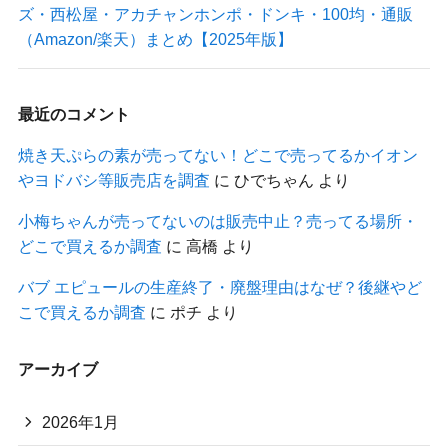
ズ・西松屋・アカチャンホンポ・ドンキ・100均・通販
（Amazon/楽天）まとめ【2025年版】
最近のコメント
焼き天ぷらの素が売ってない！どこで売ってるかイオン
やヨドバシ等販売店を調査
に
ひでちゃん
より
小梅ちゃんが売ってないのは販売中止？売ってる場所・
どこで買えるか調査
に
高橋
より
バブ エピュールの生産終了・廃盤理由はなぜ？後継やど
こで買えるか調査
に
ポチ
より
アーカイブ
2026年1月