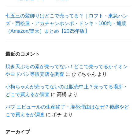
七五三の髪飾りはどこで売ってる？｜ロフト・東急ハン
ズ・西松屋・アカチャンホンポ・ドンキ・100均・通販
（Amazon/楽天）まとめ【2025年版】
最近のコメント
焼き天ぷらの素が売ってない！どこで売ってるかイオン
やヨドバシ等販売店を調査
に
ひでちゃん
より
小梅ちゃんが売ってないのは販売中止？売ってる場所・
どこで買えるか調査
に
高橋
より
バブ エピュールの生産終了・廃盤理由はなぜ？後継やど
こで買えるか調査
に
ポチ
より
アーカイブ