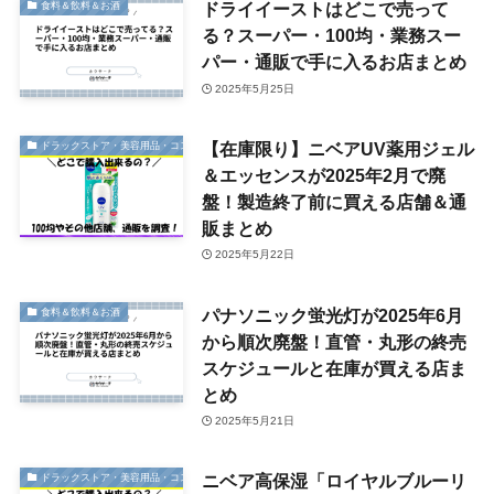
ドライイーストはどこで売って
食料＆飲料＆お酒
る？スーパー・100均・業務スー
パー・通販で手に入るお店まとめ
2025年5月25日
【在庫限り】ニベアUV薬用ジェル
ドラックストア・美容用品・コスメ
＆エッセンスが2025年2月で廃
盤！製造終了前に買える店舗＆通
販まとめ
2025年5月22日
パナソニック蛍光灯が2025年6月
食料＆飲料＆お酒
から順次廃盤！直管・丸形の終売
スケジュールと在庫が買える店ま
とめ
2025年5月21日
ニベア高保湿「ロイヤルブルーリ
ドラックストア・美容用品・コスメ