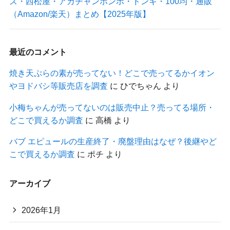
ズ・西松屋・アカチャンホンポ・ドンキ・100均・通販
（Amazon/楽天）まとめ【2025年版】
最近のコメント
焼き天ぷらの素が売ってない！どこで売ってるかイオン
やヨドバシ等販売店を調査
に
ひでちゃん
より
小梅ちゃんが売ってないのは販売中止？売ってる場所・
どこで買えるか調査
に
高橋
より
バブ エピュールの生産終了・廃盤理由はなぜ？後継やど
こで買えるか調査
に
ポチ
より
アーカイブ
2026年1月