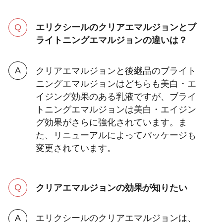
エリクシールのクリアエマルジョンとブ
ライトニングエマルジョンの違いは？
クリアエマルジョンと後継品のブライト
ニングエマルジョンはどちらも美白・エ
イジング効果のある乳液ですが、ブライ
トニングエマルジョンは美白・エイジン
グ効果がさらに強化されています。ま
た、リニューアルによってパッケージも
変更されています。
クリアエマルジョンの効果が知りたい
エリクシールのクリアエマルジョンは、