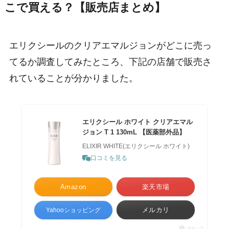
こで買える？【販売店まとめ】
エリクシールのクリアエマルジョンがどこに売っ
てるか調査してみたところ、下記の店舗で販売さ
れていることが分かりました。
エリクシール ホワイト クリアエマル
ジョン T 1 130mL 【医薬部外品】
ELIXIR WHITE(エリクシール ホワイト)
口コミを見る
Amazon
楽天市場
メルカリ
Yahooショッピング
ポチップ