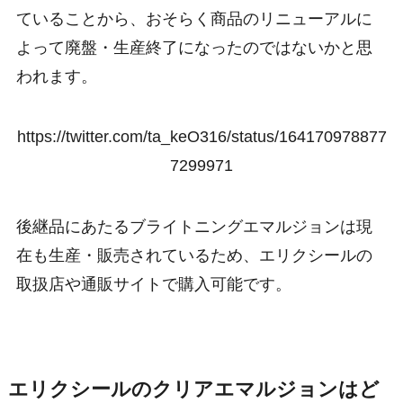
ていることから、おそらく商品のリニューアルに
よって廃盤・生産終了になったのではないかと思
われます。
https://twitter.com/ta_keO316/status/164170978877
7299971
後継品にあたるブライトニングエマルジョンは現
在も生産・販売されているため、エリクシールの
取扱店や通販サイトで購入可能です。
エリクシールのクリアエマルジョンはど