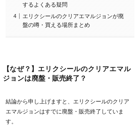
するよくある疑問
エリクシールのクリアエマルジョンが廃
盤の噂・買える場所まとめ
【なぜ？】エリクシールのクリアエマル
ジョンは廃盤・販売終了？
結論から申し上げますと、エリクシールのクリア
エマルジョンはすでに廃盤・販売終了していま
す。