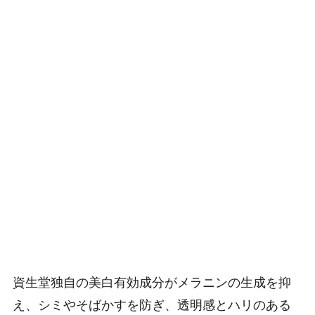
資生堂独自の美白有効成分がメラニンの生成を抑
え、シミやそばかすを防ぎ、透明感とハリのある