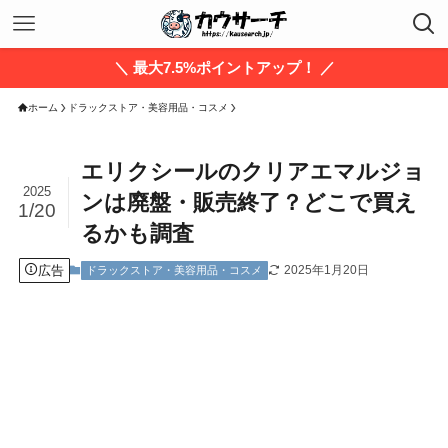
＼ 最大7.5%ポイントアップ！ ／
ホーム
ドラックストア・美容用品・コスメ
エリクシールのクリアエマルジョ
2025
ンは廃盤・販売終了？どこで買え
1/20
るかも調査
広告
2025年1月20日
ドラックストア・美容用品・コスメ