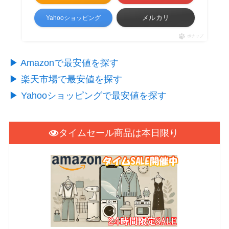
メルカリ
Yahooショッピング
ポチップ
▶︎ Amazonで最安値を探す
▶︎ 楽天市場で最安値を探す
▶︎ Yahooショッピングで最安値を探す
タイムセール商品は本日限り