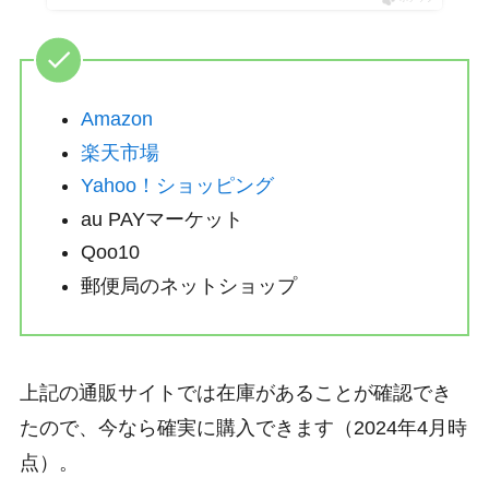
Amazon
楽天市場
Yahoo！ショッピング
au PAYマーケット
Qoo10
郵便局のネットショップ
上記の通販サイトでは在庫があることが確認でき
たので、今なら確実に購入できます（2024年4月時
点）。