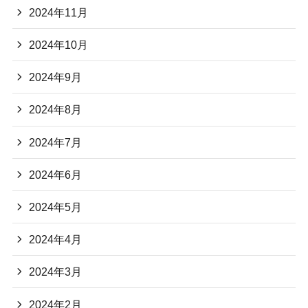
2024年11月
2024年10月
2024年9月
2024年8月
2024年7月
2024年6月
2024年5月
2024年4月
2024年3月
2024年2月