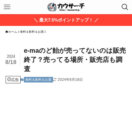
＼ 最大7.5%ポイントアップ！ ／
ホーム
食料＆飲料＆お酒
e-maのど飴が売ってないのは販売
2024
終了？売ってる場所・販売店も調
8/18
査
広告
2024年8月18日
食料＆飲料＆お酒