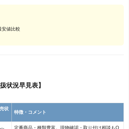
」
最安値比較
扱状況早見表】
売状
特徴・コメント
定番商品・種類豊富。現物確認・取り付け相談もO