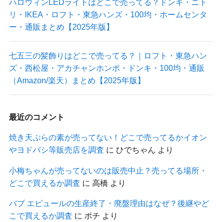
ハロウィンLEDライトはどこで売ってる？ドンキ・ニト
リ・IKEA・ロフト・東急ハンズ・100均・ホームセンタ
ー・通販まとめ【2025年版】
七五三の髪飾りはどこで売ってる？｜ロフト・東急ハン
ズ・西松屋・アカチャンホンポ・ドンキ・100均・通販
（Amazon/楽天）まとめ【2025年版】
最近のコメント
焼き天ぷらの素が売ってない！どこで売ってるかイオン
やヨドバシ等販売店を調査
に
ひでちゃん
より
小梅ちゃんが売ってないのは販売中止？売ってる場所・
どこで買えるか調査
に
高橋
より
バブ エピュールの生産終了・廃盤理由はなぜ？後継やど
こで買えるか調査
に
ポチ
より