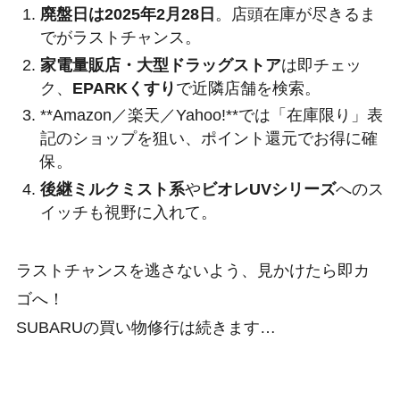
廃盤日は2025年2月28日
。店頭在庫が尽きるま
でがラストチャンス。
家電量販店・大型ドラッグストア
は即チェッ
ク、
EPARKくすり
で近隣店舗を検索。
**Amazon／楽天／Yahoo!**では「在庫限り」表
記のショップを狙い、ポイント還元でお得に確
保。
後継ミルクミスト系
や
ビオレUVシリーズ
へのス
イッチも視野に入れて。
ラストチャンスを逃さないよう、見かけたら即カ
ゴへ！
SUBARUの買い物修行は続きます…