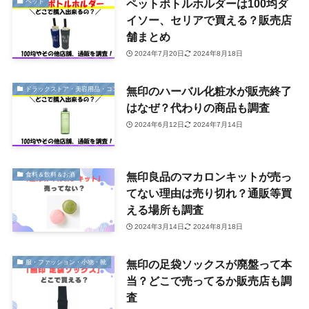
ペットボトルホルダーは100均ダ
ペット
イソー、セリアで買える？販売店
舗まとめ
2024年7月20日
2024年8月18日
無印のハーバル化粧水が販売終了
ドラックストア・美容用品・コスメ
はなぜ？代わりの商品も調査
2024年6月12日
2024年7月14日
無印良品のマカロンキットが売っ
食料＆飲料＆お酒
てない理由は売り切れ？通販等買
える場所も調査
2024年3月14日
2024年8月18日
無印の足袋ソックスが廃盤って本
服・ファッション・小物・靴
当？どこで売ってるか販売店も調
査