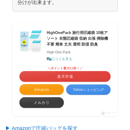
分けが出来ます。
HighOnePack 旅行用圧縮袋 10枚ア
ソート 衣類圧縮袋 収納 出張 掃除機
不要 簡単 丈夫 透明 防湿 防臭
High One Pack
口コミを見る
＼ポイント最大11倍！／
楽天市場
Amazon
Yahooショッピング
メルカリ
ポチップ
▶︎ Amazonで圧縮バッグを探す