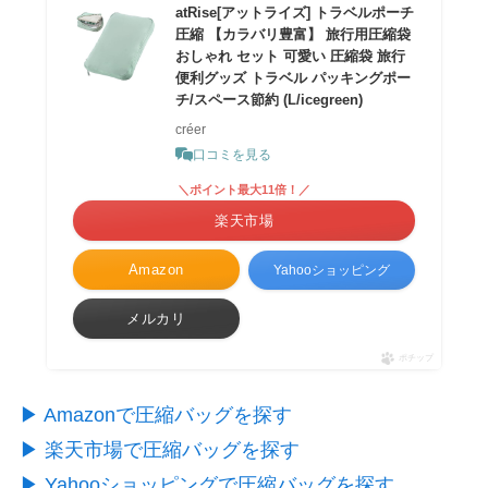
atRise[アットライズ] トラベルポーチ
圧縮 【カラバリ豊富】 旅行用圧縮袋
おしゃれ セット 可愛い 圧縮袋 旅行
便利グッズ トラベル パッキングポー
チ/スペース節約 (L/icegreen)
créer
口コミを見る
＼ポイント最大11倍！／
楽天市場
Amazon
Yahooショッピング
メルカリ
ポチップ
▶︎ Amazonで圧縮バッグを探す
▶︎ 楽天市場で圧縮バッグを探す
▶︎ Yahooショッピングで圧縮バッグを探す