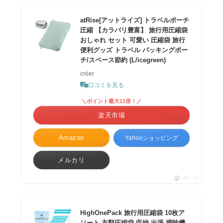
atRise[アットライズ] トラベルポーチ
圧縮 【カラバリ豊富】 旅行用圧縮袋
おしゃれ セット 可愛い 圧縮袋 旅行
便利グッズ トラベル パッキングポー
チ/スペース節約 (L/icegreen)
créer
口コミを見る
＼ポイント最大11倍！／
楽天市場
Amazon
Yahooショッピング
メルカリ
ポチップ
HighOnePack 旅行用圧縮袋 10枚ア
ソート 衣類圧縮袋 収納 出張 掃除機