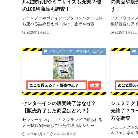
ルは旅行用やミニサイズも充実？他
の商品や販
の100均商品も調査！
す！
シャンプーやボディソープをコンパクトに持
プチプラコス
ち運べる詰め替えボトルは、旅行や出張...
種類豊富なアイ
2025年1月26日
2025年1月25日
ドラックストア・美容用品・コスメ
センターインの販売終了はなぜ？
シュミテク
【販売終了した商品はどれ？】
売終了？ユ
方を調査
センターインは、エリスブランドで知られる
大王製紙が販売していた生理用品シリー...
シュミテクトの
＆フェンネル 9
2025年1月20日
2025年1月23日