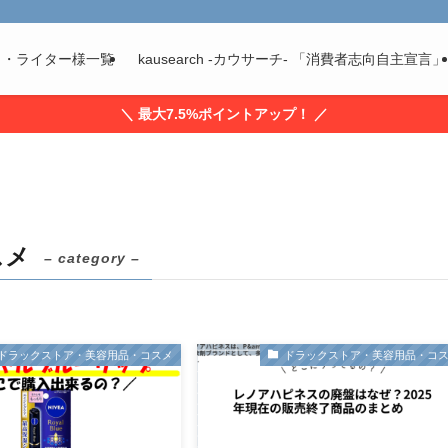
ト・ライター様一覧
kausearch -カウサーチ- 「消費者志向自主宣言」
＼ 最大7.5%ポイントアップ！ ／
スメ
– category –
ドラックストア・美容用品・コスメ
ドラックストア・美容用品・コ