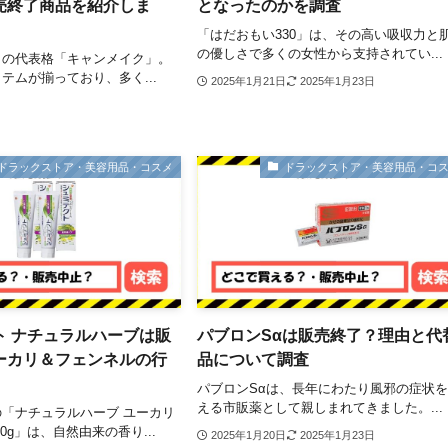
売終了商品を紹介しま
となったのかを調査
「はだおもい330」は、その高い吸収力と
の優しさで多くの女性から支持されてい...
メの代表格「キャンメイク」。
テムが揃っており、多く...
2025年1月21日
2025年1月23日
ドラックストア・美容用品・コスメ
ドラックストア・美容用品・コ
ト ナチュラルハーブは販
パブロンSαは販売終了？理由と代
ーカリ＆フェンネルの行
品について調査
パブロンSαは、長年にわたり風邪の症状
える市販薬として親しまれてきました。...
「ナチュラルハーブ ユーカリ
0g」は、自然由来の香り...
2025年1月20日
2025年1月23日