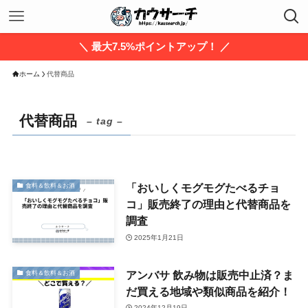
＼ 最大7.5%ポイントアップ！ ／
ホーム
代替商品
代替商品
– tag –
「おいしくモグモグたべるチョ
食料＆飲料＆お酒
コ」販売終了の理由と代替商品を
調査
2025年1月21日
アンバサ 飲み物は販売中止済？ま
食料＆飲料＆お酒
だ買える地域や類似商品を紹介！
2024年12月19日