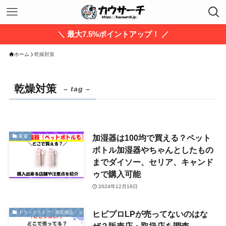
＼ 最大7.5%ポイントアップ！ ／
ホーム
乾燥対策
乾燥対策
– tag –
加湿器は100均で買える？ペット
家電
ボトル加湿器やちゃんとしたもの
までダイソー、セリア、キャンド
ゥで購入可能
2024年12月18日
ヒビプロLPが売ってないのはな
ドラックストア・美容用品・コスメ
ぜ？販売店・取扱店を調査