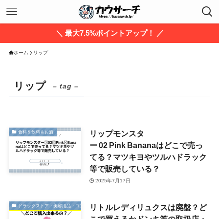
＼ 最大7.5%ポイントアップ！ ／
ホーム
リップ
リップ
– tag –
リップモンスタ
食料＆飲料＆お酒
ー 02 Pink Bananaはどこで売っ
てる？マツキヨやツルハドラック
等で販売している？
2025年7月17日
リトルレディリュクスは廃盤？ど
ドラックストア・美容用品・コスメ
こで買えるかドンキ等の取扱店・