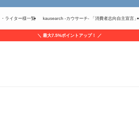
ト・ライター様一覧
kausearch -カウサーチ- 「消費者志向自主宣言」
＼ 最大7.5%ポイントアップ！ ／