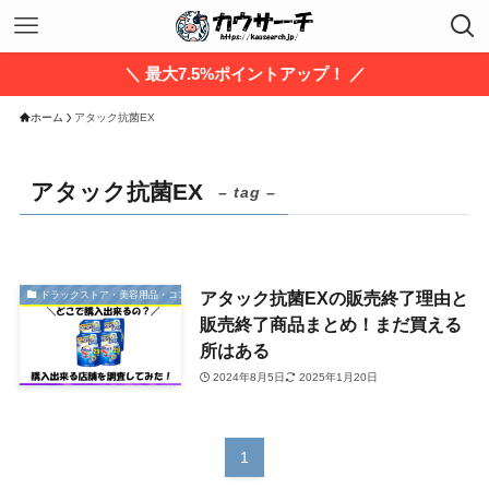
＼ 最大7.5%ポイントアップ！ ／
ホーム
アタック抗菌EX
アタック抗菌EX
– tag –
アタック抗菌EXの販売終了理由と
ドラックストア・美容用品・コスメ
販売終了商品まとめ！まだ買える
所はある
2024年8月5日
2025年1月20日
1